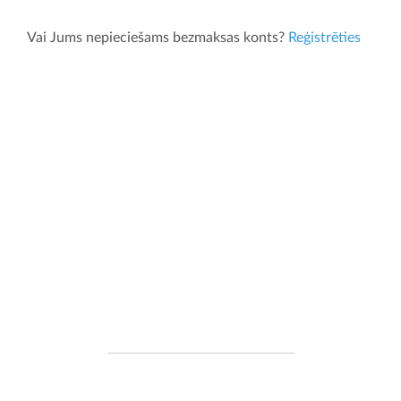
Vai Jums nepieciešams bezmaksas konts?
Reģistrēties
Izstrādāts Īrijā
Mēs esam programmatūras izstrādes