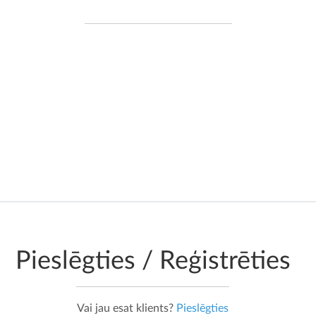
Dati tiek pieprasīti no oficiāliem
valdības datu avotiem reāllaikā, tādēļ
informācija, ko redzat ir reāllaikā un
netiek saglabāta ne kešatmiņā, ne
citādi
Pieslēgties / Reģistrēties
Vai jau esat klients?
Pieslēgties