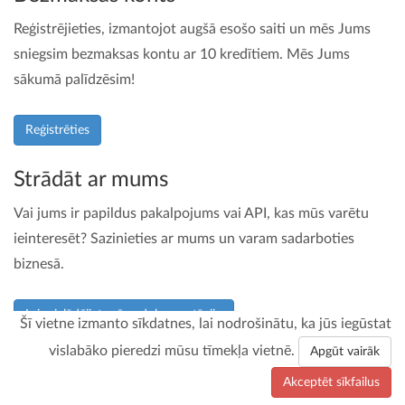
Reģistrējieties, izmantojot augšā esošo saiti un mēs Jums
sniegsim bezmaksas kontu ar 10 kredītiem. Mēs Jums
sākumā palīdzēsim!
Reģistrēties
Strādāt ar mums
Vai jums ir papildus pakalpojums vai API, kas mūs varētu
ieinteresēt? Sazinieties ar mums un varam sadarboties
biznesā.
Lejupielādējiet mūsu dokumentāciju
Šī vietne izmanto sīkdatnes, lai nodrošinātu, ka jūs iegūstat
vislabāko pieredzi mūsu tīmekļa vietnē.
Apgūt vairāk
© 2026
Infinite Loop Development Ltd
Akceptēt sīkfailus