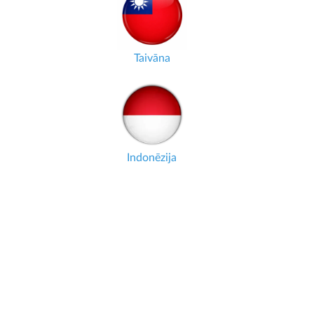
Taivāna
Indonēzija
DATI REĀLLAIKĀ