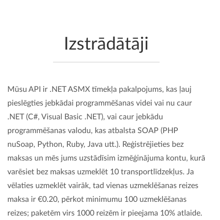
Izstrādātāji
Mūsu API ir .NET ASMX tīmekļa pakalpojums, kas ļauj
pieslēgties jebkādai programmēšanas videi vai nu caur
.NET (C#, Visual Basic .NET), vai caur jebkādu
programmēšanas valodu, kas atbalsta SOAP (PHP
nuSoap, Python, Ruby, Java utt.). Reģistrējieties bez
maksas un mēs jums uzstādīsim izmēģinājuma kontu, kurā
varēsiet bez maksas uzmeklēt 10 transportlīdzekļus. Ja
vēlaties uzmeklēt vairāk, tad vienas uzmeklēšanas reizes
maksa ir €0.20, pērkot minimumu 100 uzmeklēšanas
reizes; paketēm virs 1000 reizēm ir pieejama 10% atlaide.