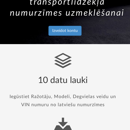
transportlīdzekļa
numurzīmes uzmeklēšanai
Izveidot kontu
10 datu lauki
Iegūstiet Ražotāju, Modeli, Degvielas veidu un
VIN numuru no latviešu numurzīmes