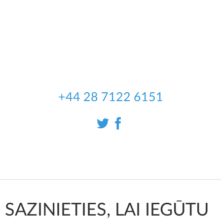
kompānija no Īrijas, kas dibināta 2004.
gadā; galvenokārt nodarbojamies ar
mobilo lietotņu izstrādāšanu. Mēs arī
izstrādājam programmatūras uz
pasūtījuma gan par noteiktu samaksu,
gan samaksu stundā.
+44 28 7122 6151
SAZINIETIES, LAI IEGŪTU