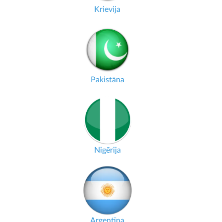
Krievija
Pakistāna
Nigērija
Argentīna